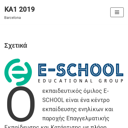
KA1 2019
Skip
Barcelona
to
content
Σχετικά
Ο
εκπαιδευτικός όμιλος E-
SCHOOL είναι ένα κέντρο
εκπαίδευσης ενηλίκων και
παροχής Επαγγελματικής
Εκπαίδευσης και Κατάρτισης με πλήρη